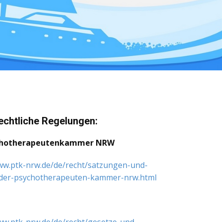
echtliche Regelungen:
ychotherapeutenkammer NRW
ww.ptk-nrw.de/de/recht/satzungen-und-
-der-psychotherapeuten-kammer-nrw.html