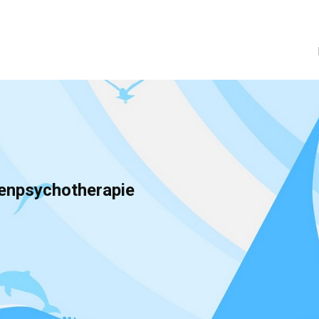
henpsychotherapie
.