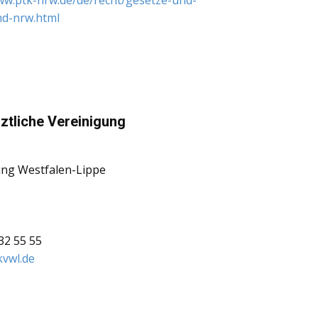
ww.ptk-nrw.de/de/recht/gesetze-und-
d-nrw.html
ztliche Vereinigung
ung Westfalen-Lippe
 32 55 55
kvwl.de