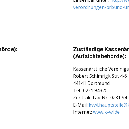
Einsehbar unter:
http://w
verordnungen-brbund-un
örde):
Zuständige Kassenär
(Aufsichtsbehörde):
Kassenärztliche Vereinig
Robert Schimrigk Str. 4-6
44141 Dortmund
Tel.: 0231 94320
Zentrale Fax-Nr.‎: ‎0231 94
E-Mail:
kvwl.hauptstelle@
Internet:
www.kvwl.de