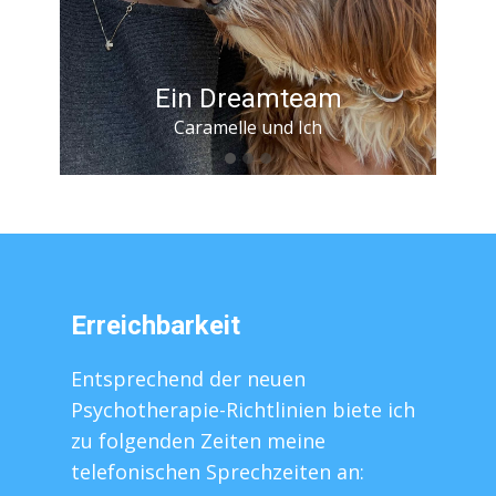
Caramella
Ich bin geduldig und beobachte
gerne
Erreichbarkeit
Entsprechend der neuen
Psychotherapie-Richtlinien biete ich
zu folgenden Zeiten meine
telefonischen Sprechzeiten an: