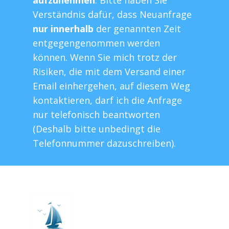
aufzunehmen
. Bitte haben Sie
Verständnis dafür, dass Neuanfrage
nur innerhalb
der genannten Zeit
entgegengenommen werden
können. Wenn Sie mich trotz der
Risiken, die mit dem Versand einer
Email einhergehen, auf diesem Weg
kontaktieren, darf ich die Anfrage
nur telefonisch beantworten
(Deshalb bitte unbedingt die
Telefonnummer dazuschreiben).